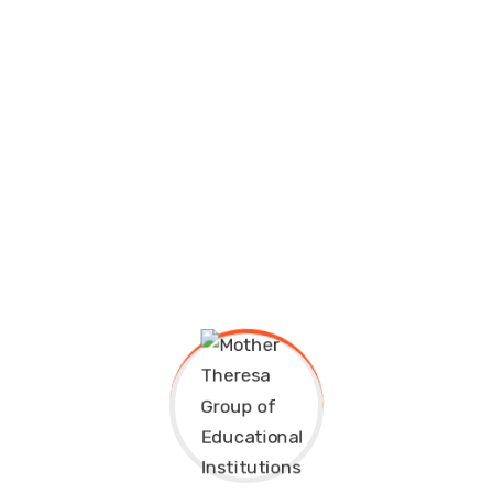
 elit, sed diam nonummy nibh euismod tincidunt ut laoreet 
 suscipit lobortis nisl ut aliquip ex ea commodo consequat.
at facer possim assum. Lorem ipsum dolor sit amet, consec
at volutpat. Ut wisi enim ad minim veniam, quis nostrud exer
void a fruit gathered waters.
re scalable benefits. Quickly disseminate superior delivera
Failure
vitae velit. Ut nulla tellus, eleifend euismod pellentesque ve
justo non mauris pretium at tempor justo sodales. Quisque 
ridiculus mus. Integer vitae ante enim. Fusce sed elit est
is for high level overviews. Iterative approaches to corpora